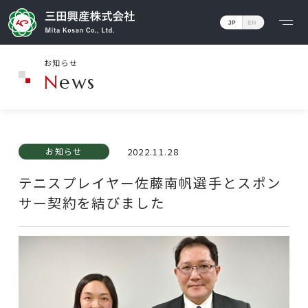
お知らせ
Philosophy
News
企業理念
トップメッセージ
2022.11.28
お知らせ
ロゴに込めた想い
テニスプレイヤー佐藤南帆選手とスポン
Business
サー契約を結びました
事業内容
事業領域説明
所有物件一覧