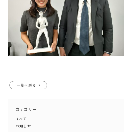
Project
プロジェクト
進行中のプロジェクト
News
ニュース
ECO-Friendly
人と環境への配慮
一覧へ戻る
緑豊かなビルづくり
カテゴリー
一歩進んだビル開発
すべて
再生可能エネルギーの採用
お知らせ