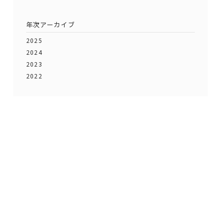
CSR
年次アーカイブ
社会貢献
2025
スポンサーシップ
2024
2023
ギャラリー
2022
文化活動支援
地域の皆さんと一緒に
Company
企業情報
会社概要
アクセスマップ